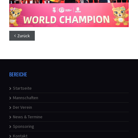
Zurück
BEREICHE
Startseite
Mannschaften
Der Verein
News & Termine
Sponsoring
Kontakt