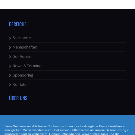
BEREICHE
Startseite
Mannschaften
Der Verein
News & Termine
Sponsoring
Kontakt
ÜBER UNS
Diese Webseite nutzt teilweise Cookies um Ihnen das bestmögliche Besuchserlebnis zu
ermöglichen. Wir verwenden auch Cookies von Drittanbietern um unsere Seitennutzung zu
© ASV Ottenhöfen e.V. |
Trainer-Bude
|
Impressum
|
analysieren und zu verbessern. Genaue Infos über die verwendeten Tools und die