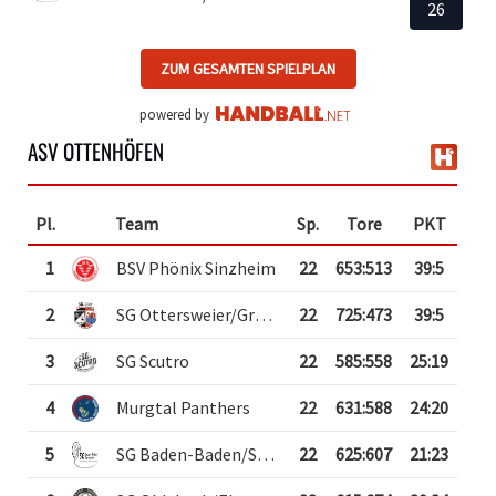
26
ZUM GESAMTEN SPIELPLAN
powered by
ASV OTTENHÖFEN
Pl.
Team
Sp.
Tore
PKT
1
BSV Phönix Sinzheim
22
653
:
513
39:5
2
SG Ottersweier/Großweier
22
725
:
473
39:5
3
SG Scutro
22
585
:
558
25:19
4
Murgtal Panthers
22
631
:
588
24:20
5
SG Baden-Baden/Sandweier
22
625
:
607
21:23