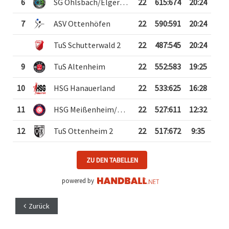
6
SG Ohlsbach/Elgersweier/Zunsweier
22
615
:
674
20:24
7
ASV Ottenhöfen
22
590
:
591
20:24
TuS Schutterwald 2
22
487
:
545
20:24
9
TuS Altenheim
22
552
:
583
19:25
10
HSG Hanauerland
22
533
:
625
16:28
11
HSG Meißenheim/Nonnenweier
22
527
:
611
12:32
12
TuS Ottenheim 2
22
517
:
672
9:35
ZU DEN TABELLEN
powered by
Zurück