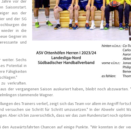
n Jahre vor der
n Saisonstart.
eiger aus der
ier und der SG
Hochburgen die
 wieder in die
 neue Gegner im
teressante und
r weiter. Sechs
es Potential in
ere Fähigkeiten
schlagen."
u verkraften.
n aus der vergangenen Saison auskuriert haben, bleibt noch abzuwarten. 
s Helmlingen stammende Wagner.
lungen des Trainers verlief, zeigt sich das Team vor allem im Angriff forts
 versuchen sie Schritt für Schritt umzusetzen." In der Abwehr sieht Wag
gen. Aber ich bin zuversichtlich, dass wir das zum Rundenstart noch optimi
i den Auswärtsfahrten Chancen auf einige Punkte. "Wir konnten in der ver