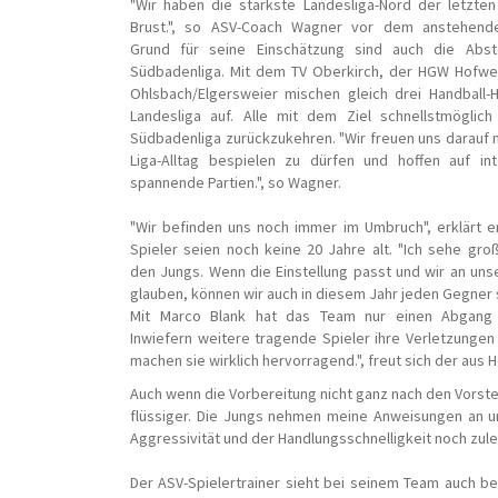
"Wir haben die stärkste Landesliga-Nord der letzte
Brust.", so ASV-Coach Wagner vor dem anstehende
Grund für seine Einschätzung sind auch die Abst
Südbadenliga. Mit dem TV Oberkirch, der HGW Hofwe
Ohlsbach/Elgersweier mischen gleich drei Handball-
Landesliga auf. Alle mit dem Ziel schnellstmöglich
Südbadenliga zurückzukehren. "Wir freuen uns darauf
Liga-Alltag bespielen zu dürfen und hoffen auf in
spannende Partien.", so Wagner.
"Wir befinden uns noch immer im Umbruch", erklärt e
Spieler seien noch keine 20 Jahre alt. "Ich sehe groß
den Jungs. Wenn die Einstellung passt und wir an uns
glauben, können wir auch in diesem Jahr jeden Gegner 
Mit Marco Blank hat das Team nur einen Abgang z
Inwiefern weitere tragende Spieler ihre Verletzunge
machen sie wirklich hervorragend.", freut sich der au
Auch wenn die Vorbereitung nicht ganz nach den Vorstel
flüssiger. Die Jungs nehmen meine Anweisungen an und
Aggressivität und der Handlungsschnelligkeit noch zule
Der ASV-Spielertrainer sieht bei seinem Team auch be