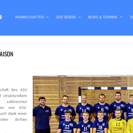
MANNSCHAFTEN
DER VEREIN
NEWS & TERMINE
S
SEITE
AISON
schaft des ASV
 strukturellem
zahlreichen
Team von ASV-
auch dank einer
nden dritten