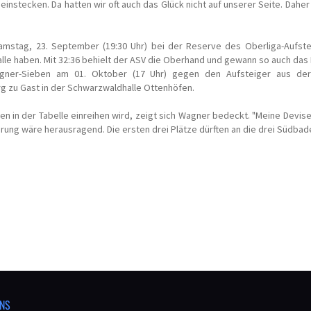
instecken. Da hatten wir oft auch das Glück nicht auf unserer Seite. Dah
mstag, 23. September (19:30 Uhr) bei der Reserve des Oberliga-Aufstei
lle haben. Mit 32:36 behielt der ASV die Oberhand und gewann so auch das
gner-Sieben am 01. Oktober (17 Uhr) gegen den Aufsteiger aus der 
rg zu Gast in der Schwarzwaldhalle Ottenhöfen.
n in der Tabelle einreihen wird, zeigt sich Wagner bedeckt. "Meine Devise 
ung wäre herausragend. Die ersten drei Plätze dürften an die drei Südbade
NS