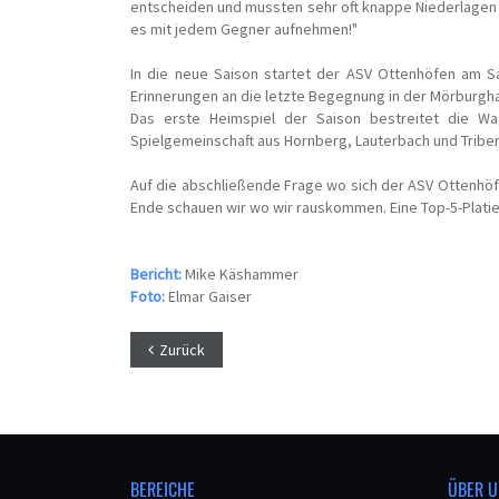
entscheiden und mussten sehr oft knappe Niederlagen e
es mit jedem Gegner aufnehmen!"
In die neue Saison startet der ASV Ottenhöfen am Sa
Erinnerungen an die letzte Begegnung in der Mörburgha
Das erste Heimspiel der Saison bestreitet die Wa
Spielgemeinschaft aus Hornberg, Lauterbach und Tribe
Auf die abschließende Frage wo sich der ASV Ottenhöfe
Ende schauen wir wo wir rauskommen. Eine Top-5-Platier
Bericht:
Mike Käshammer
Foto:
Elmar Gaiser
Zurück
BEREICHE
ÜBER U